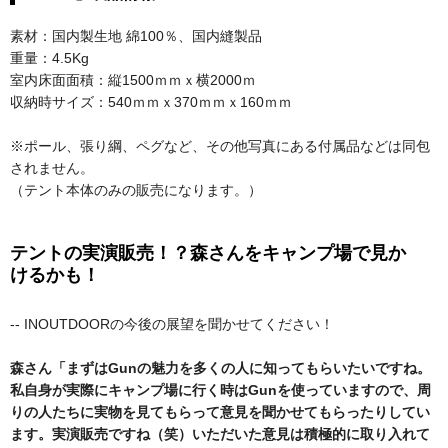
素材：国内製生地 綿100％、国内縫製品
重量：4.5Kg
室内床面面積：縦1500ｍｍｘ横2000ｍ
収納時サイズ：540ｍｍｘ370ｍｍｘ160ｍｍ
※ポール、張り綱、ペグなど、その他写真にある付属品などは同包
されません。
（テント本体のみの販売になります。）
テントの実演販売！？森さんをキャンプ場で見か
けるかも！
-- INOUTDOORの今後の展望を聞かせてください！
森さん「まずはGunの魅力を多くの人に知ってもらいたいですね。
私自身が実際にキャンプ場に行く時はGunを使っていますので、周
りの人たちに実物を見てもらって意見を聞かせてもらったりしてい
ます。実演販売ですね（笑）いただいた意見は積極的に取り入れて