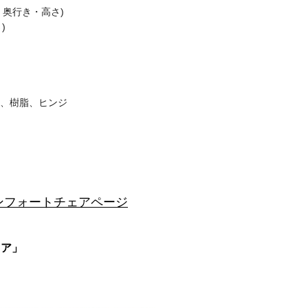
幅・奥行き・高さ)
)
)、樹脂、ヒンジ
ンフォートチェアページ
ェア」