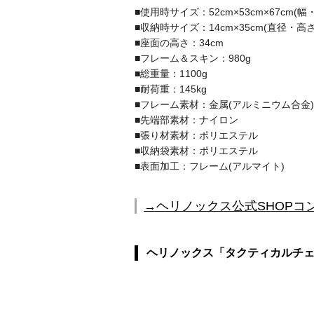
■使用時サイズ：52cm×53cm×67cm(
■収納時サイズ：14cm×35cm(直径・高さ
■座面の高さ：34cm
■フレーム＆スキン：980g
■総重量：1100g
■耐荷重：145kg
■フレーム素材：金属(アルミニウム合金
■先端部素材：ナイロン
■張り材素材：ポリエステル
■収納袋素材：ポリエステル
■表面加工：フレーム(アルマイト)
→ヘリノックス公式SHOPコ
ヘリノックス「タクティカルチ