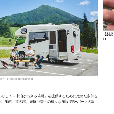
【製品
ロトー
出典 : prcdn.freetls.fastly.net
に安心して車中泊が出来る場所』を提供するために定めた条件を
泉、旅館、道の駅、遊園地等々の様々な施設でRVパークの設