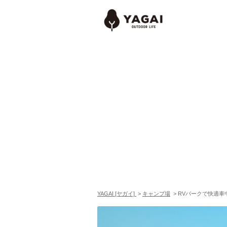
YAGAI [ヤガイ]
>
キャンプ場
>
RVパークで快適車