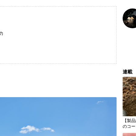
力
連載
【製品
のコー