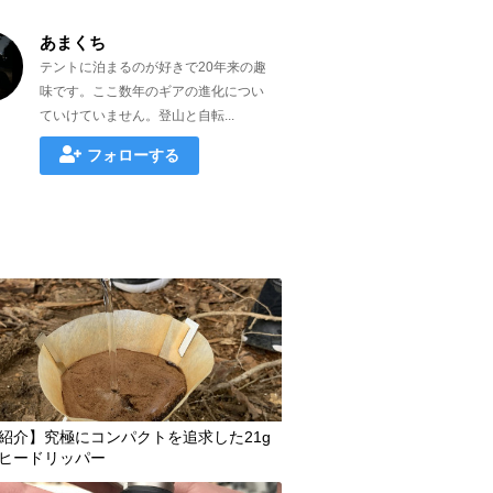
あまくち
テントに泊まるのが好きで20年来の趣
味です。ここ数年のギアの進化につい
ていけていません。登山と自転...
フォローする
紹介】究極にコンパクトを追求した21g
ヒードリッパー