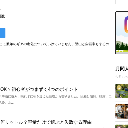
ー
回数
る
。ここ数年のギアの進化についていけていません。登山と自転車もするの
月間
今月もっ
1
OK？初心者がつまずく4つのポイント
車中泊に挑み、眠れずに朝を迎えた経験から書きました。段差と傾斜、結露、エ
。あ...
2
は何リットル？容量だけで選ぶと失敗する理由