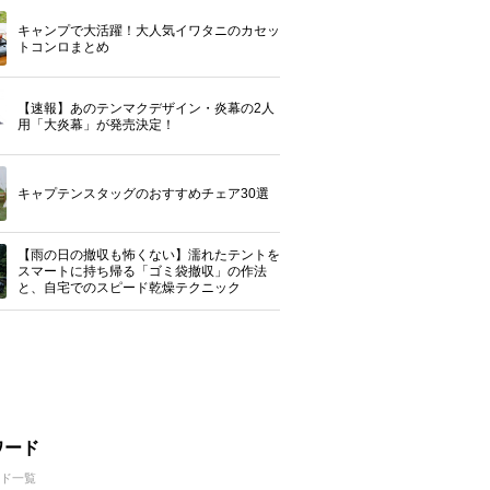
キャンプで大活躍！大人気イワタニのカセッ
トコンロまとめ
【速報】あのテンマクデザイン・炎幕の2人
用「大炎幕」が発売決定！
キャプテンスタッグのおすすめチェア30選
【雨の日の撤収も怖くない】濡れたテントを
スマートに持ち帰る「ゴミ袋撤収」の作法
と、自宅でのスピード乾燥テクニック
ワード
ド一覧