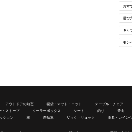
おす
選び
キャ
モン
アウトドアの知恵
寝袋・マット・コット
テーブル・チェア
ー・ストーブ
クーラーボックス
シート
釣り
登山
ッション
車
自転車
ザック・リュック
雨具・レイン