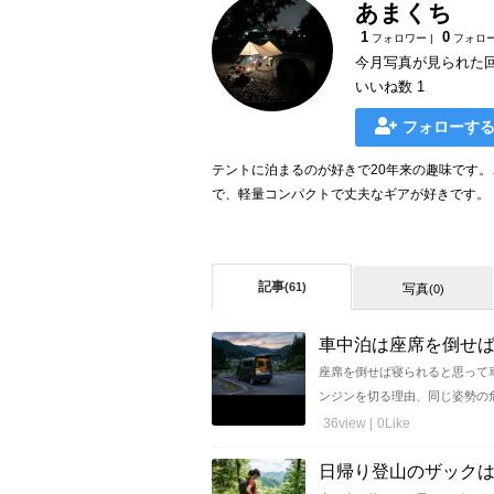
あまくち
1
0
フォロワー |
フォロ
今月写真が見られた
いいね数 1
フォローす
テントに泊まるのが好きで20年来の趣味です
で、軽量コンパクトで丈夫なギアが好きです。
記事
(61)
写真
(0)
車中泊は座席を倒せば
座席を倒せば寝られると思って
ンジンを切る理由、同じ姿勢の危険
36view |
0Like
日帰り登山のザック