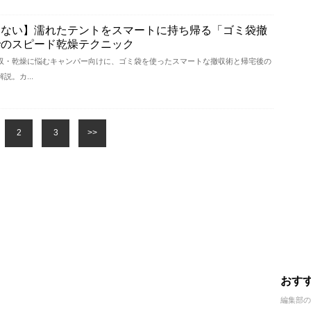
くない】濡れたテントをスマートに持ち帰る「ゴミ袋撤
でのスピード乾燥テクニック
収・乾燥に悩むキャンパー向けに、ゴミ袋を使ったスマートな撤収術と帰宅後の
。カ...
2
3
>>
おす
編集部の