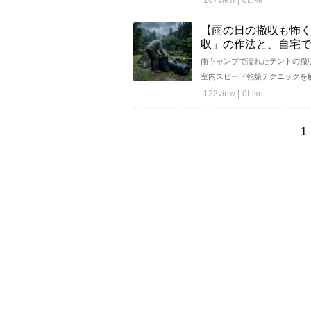
【雨の日の撤収も怖
収」の作法と、自宅
雨キャンプで濡れたテントの撤
室内スピード乾燥テクニックを解説
122view |
0Like
1