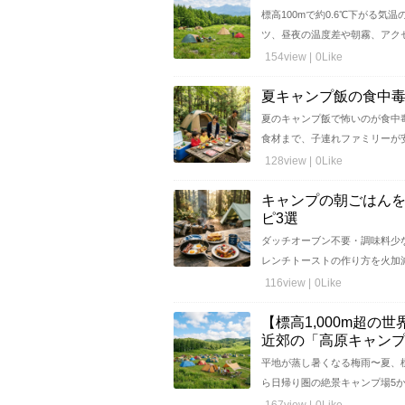
標高100mで約0.6℃下がる
ツ、昼夜の温度差や朝霧、アクセス
154view |
0Like
夏キャンプ飯の食中
夏のキャンプ飯で怖いのが食中
食材まで、子連れファミリーが安心
128view |
0Like
キャンプの朝ごはん
ピ3選
ダッチオーブン不要・調味料少
レンチトーストの作り方を火加減の
116view |
0Like
【標高1,000m超
近郊の「高原キャンプ
平地が蒸し暑くなる梅雨〜夏、標
ら日帰り圏の絶景キャンプ場5か所
167view |
0Like