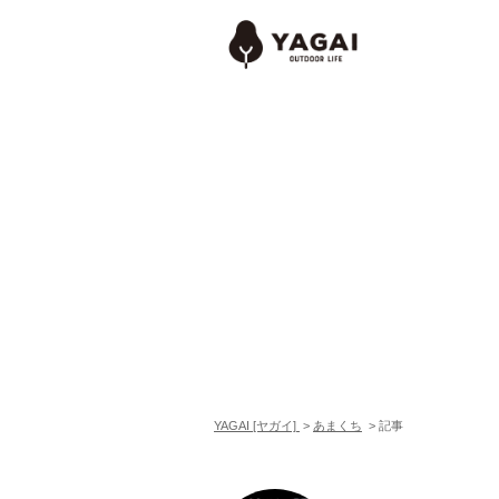
YAGAI [ヤガイ]
>
あまくち
>
記事