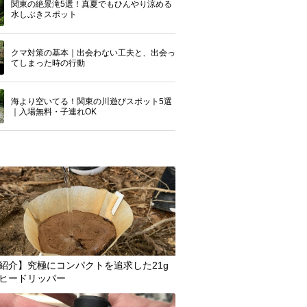
関東の絶景滝5選！真夏でもひんやり涼める
水しぶきスポット
クマ対策の基本｜出会わない工夫と、出会っ
てしまった時の行動
海より空いてる！関東の川遊びスポット5選
｜入場無料・子連れOK
紹介】究極にコンパクトを追求した21g
ヒードリッパー