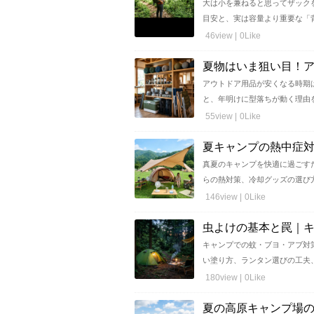
大は小を兼ねると思ってザック
目安と、実は容量より重要な「背面
46view |
0Like
夏物はいま狙い目！
アウトドア用品が安くなる時期
と、年明けに型落ちが動く理由を整
55view |
0Like
夏キャンプの熱中症対
真夏のキャンプを快適に過ごす
らの熱対策、冷却グッズの選び方ま
146view |
0Like
虫よけの基本と罠｜
キャンプでの蚊・ブヨ・アブ対
い塗り方、ランタン選びの工夫、刺
180view |
0Like
夏の高原キャンプ場