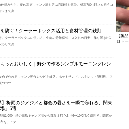
気温の仕組みから、夏の高原キャンプ場を選ぶ判断軸を解説。標高700m以上を狙うコ
まで実...
毒を防ぐ！クーラーボックス活用と食材管理の鉄則
【製品
毒。クーラーボックスの使い方、生肉の分離保管、火入れの目安、作り置きNG
ロトー
して楽...
をもっとおいしく｜野外で作るシンプルモーニングレシ
なめで作れるキャンプ朝食レシピを厳選。ホットサンド、スキレット卵料理、フ
コツ...
の世界】梅雨のジメジメと都会の暑さを一瞬で忘れる、関東
場」5選
高1,000m超の高原キャンプ場なら気温は都心より6〜10℃低く別世界。関東か
を、アク...