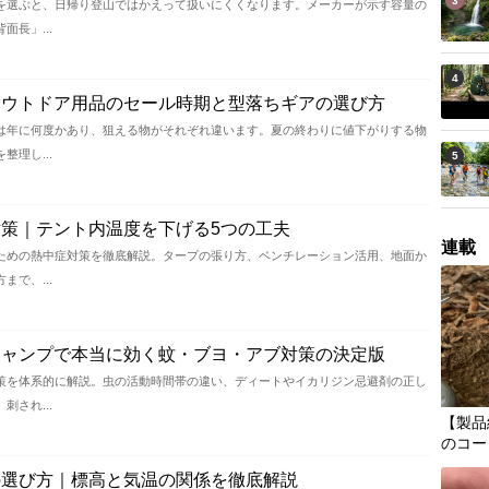
3
を選ぶと、日帰り登山ではかえって扱いにくくなります。メーカーが示す容量の
長」...
4
アウトドア用品のセール時期と型落ちギアの選び方
は年に何度かあり、狙える物がそれぞれ違います。夏の終わりに値下がりする物
理し...
5
策｜テント内温度を下げる5つの工夫
連載
ための熱中症対策を徹底解説。タープの張り方、ベンチレーション活用、地面か
で、...
キャンプで本当に効く蚊・ブヨ・アブ対策の決定版
策を体系的に解説。虫の活動時間帯の違い、ディートやイカリジン忌避剤の正し
され...
【製品
のコー
の選び方｜標高と気温の関係を徹底解説