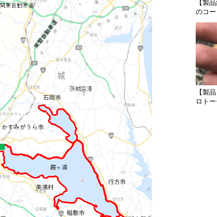
【製品
のコー
【製品
ロトー