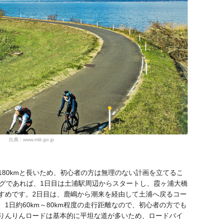
出典 : www.mlit.go.jp
80kmと長いため、初心者の方は無理のない計画を立てるこ
ングであれば、1日目は土浦駅周辺からスタートし、霞ヶ浦大橋
すめです。2日目は、鹿嶋から潮来を経由して土浦へ戻るコー
1日約60km～80km程度の走行距離なので、初心者の方でも
りんりんロードは基本的に平坦な道が多いため、ロードバイ