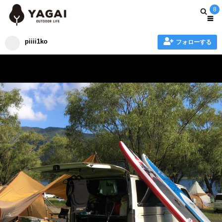
8
piiii1ko
フォローする