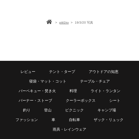
>
piiii1ko
>
19/3/20 写真
レビュー
テント・タープ
アウトドアの知恵
寝袋・マット・コット
テーブル・チェア
バーベキュー・焚き火
料理
ライト・ランタン
バーナー・ストーブ
クーラーボックス
シート
釣り
登山
ピクニック
キャンプ場
ファッション
車
自転車
ザック・リュック
雨具・レインウェア