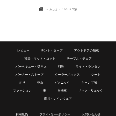
>
みつば
>
19/5/13 写真
レビュー
テント・タープ
アウトドアの知恵
寝袋・マット・コット
テーブル・チェア
バーベキュー・焚き火
料理
ライト・ランタン
バーナー・ストーブ
クーラーボックス
シート
釣り
登山
ピクニック
キャンプ場
ファッション
車
自転車
ザック・リュック
雨具・レインウェア
利用規約
プライバシーポリシー
お問い合わせ