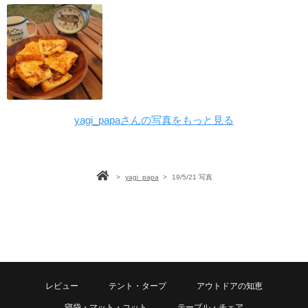
yagi_papaさんの写真をもっと見る
>
yagi_papa
>
19/5/21 写真
レビュー
テント・タープ
アウトドアの知恵
寝袋・マット・コット
テーブル・チェア