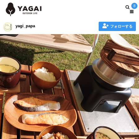
8
yagi_papa
フォローする