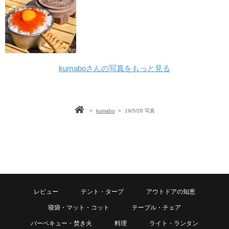
kumaboさんの写真をもっと見る
>
kumabo
>
19/5/28 写真
レビュー
テント・タープ
アウトドアの知恵
寝袋・マット・コット
テーブル・チェア
バーベキュー・焚き火
料理
ライト・ランタン