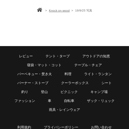
>
Knock on wood
>
19/9/25 写真
レビュー
テント・タープ
アウトドアの知恵
寝袋・マット・コット
テーブル・チェア
バーベキュー・焚き火
料理
ライト・ランタン
バーナー・ストーブ
クーラーボックス
シート
釣り
登山
ピクニック
キャンプ場
ファッション
車
自転車
ザック・リュック
雨具・レインウェア
利用規約
プライバシーポリシー
お問い合わせ