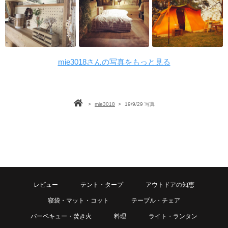
mie3018さんの写真をもっと見る
>
mie3018
>
19/9/29 写真
レビュー
テント・タープ
アウトドアの知恵
寝袋・マット・コット
テーブル・チェア
バーベキュー・焚き火
料理
ライト・ランタン