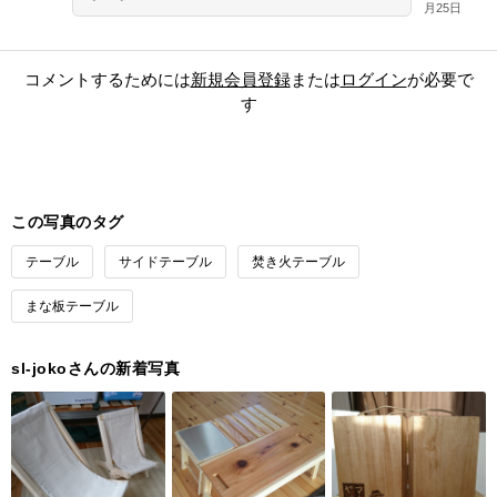
月25日
コメントするためには
新規会員登録
または
ログイン
が必要で
す
この写真のタグ
テーブル
サイドテーブル
焚き火テーブル
まな板テーブル
sl-jokoさんの新着写真