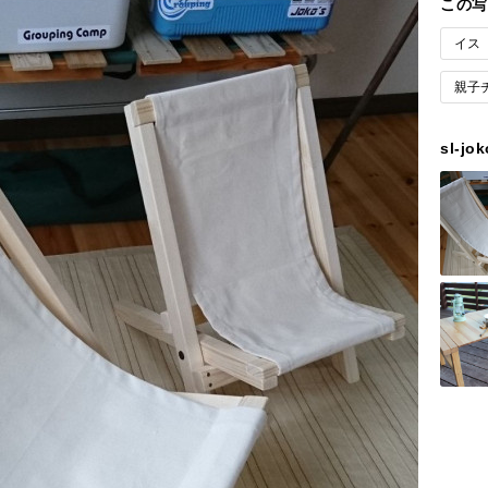
この写
イス
親子
sl-j