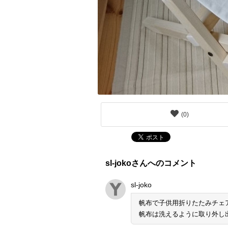
(
0
)
sl-jokoさんへのコメント
sl-joko
帆布で子供用折りたたみチェ
帆布は洗えるように取り外し