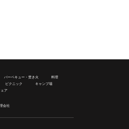
バーベキュー・焚き火
料理
ピクニック
キャンプ場
ウェア
理会社