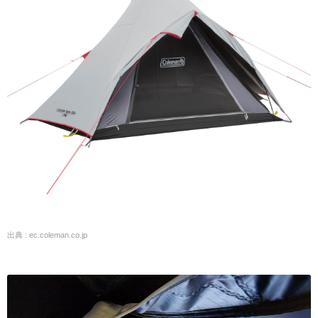
出典 : ec.coleman.co.jp