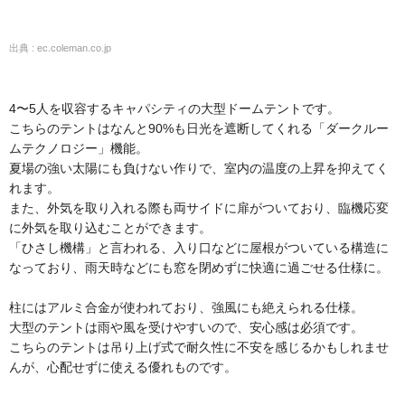
出典 : ec.coleman.co.jp
4〜5人を収容するキャパシティの大型ドームテントです。
こちらのテントはなんと90%も日光を遮断してくれる「ダークルー
ムテクノロジー」機能。
夏場の強い太陽にも負けない作りで、室内の温度の上昇を抑えてく
れます。
また、外気を取り入れる際も両サイドに扉がついており、臨機応変
に外気を取り込むことができます。
「ひさし機構」と言われる、入り口などに屋根がついている構造に
なっており、雨天時などにも窓を閉めずに快適に過ごせる仕様に。
柱にはアルミ合金が使われており、強風にも絶えられる仕様。
大型のテントは雨や風を受けやすいので、安心感は必須です。
こちらのテントは吊り上げ式で耐久性に不安を感じるかもしれませ
んが、心配せずに使える優れものです。