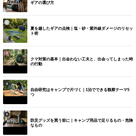
ギアの選び方
2
夏を越したギアの点検｜塩・砂・紫外線ダメージのリセッ
ト術
3
クマ対策の基本｜出会わない工夫と、出会ってしまった時
の行動
4
自由研究はキャンプで片づく｜1泊でできる観察テーマ5
つ
5
防災グッズを買う前に｜キャンプ用品で足りるもの・危険
なもの