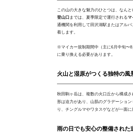
この山の大きな魅力のひとつは、なんと
登山口
までは、夏季限定で運行される
マ
通機関を利用して田沢湖駅またはアルパ
着します。
※マイカー規制期間中（主に6月中旬〜
に乗り換える必要があります。
火山と湿原がつくる独特の風
秋田駒ヶ岳は、複数の火口丘から構成さ
形は迫力があり、山肌のグラデーション
り、チングルマやワタスゲなどが一面に
雨の日でも安心の整備された