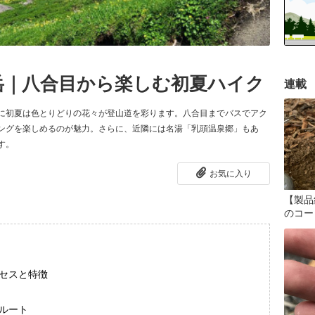
岳｜八合目から楽しむ初夏ハイク
連載
に初夏は色とりどりの花々が登山道を彩ります。八合目までバスでアク
ングを楽しめるのが魅力。さらに、近隣には名湯「乳頭温泉郷」もあ
す。
お気に入り
【製品
のコー
セスと特徴
ルート