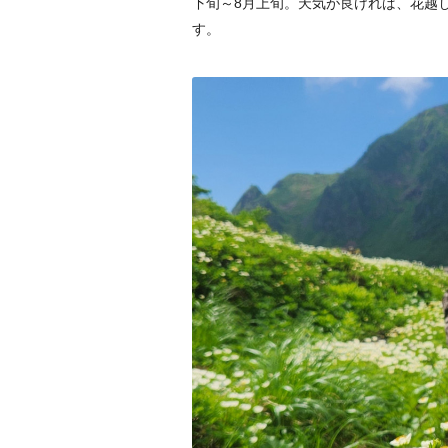
下旬～8月上旬。天気が良ければ、花越
す。