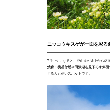
ニッコウキスゲが一面を彩る
7月中旬になると、登山道の途中から斜
焼森・横岳付近
や
田沢湖を見下ろす斜面
える人も多いスポットです。