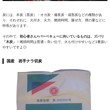
炭には、木炭（黒炭）・オガ炭・備長炭・成形炭などの種類があ
り、それぞれに、火付き、火力、燃焼時間。爆ぜ方、煙の量などに
特長があります。
その中で、
初心者さん×バーベキューに向いているものは、ズバリ
「木炭」
！燃焼時間は普通～良い位で、火も付けやすいなど1番扱い
やすいですよ◎
国産 岩手ナラ切炭