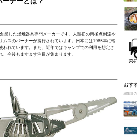
バーナーとは？
ンで創業した燃焼器具専門メーカーです。人類初の南極点到達や
リムスのバーナーが携行されています。日本には1985年に輸
使われています。また、近年ではキャンプでの利用を想定さ
れ、今後もますます注目が集まります。
おす
編集部の