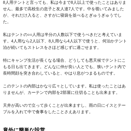
8人用テントと言っても、私は今まで8人以上で使ったことはありま
せん。最多で高校生の息子と友人達7人です。中を覗いてみました
が、それだけ入ると、さすがに寝袋を並べるとぎゅうぎゅうでし
た。
私はテントの○○人用は半分の人数以下で使うべきだと考えていま
す。4人用なら2人以下、8人用なら4人以下で使うと、何泊かテント
泊が続いてもストレスをさほど感じずに過ごせます。
特にキャンプ生活が長くなる場合、どうしても悪天候でテントにこ
もる日も出てきます。どんなに仲が良い人とでも、狭いテント内で
長時間顔を突き合わしていると、やはり息がつまるものです。
このテントの内部はかなり広々としています。私は使ったことはあ
りませんが、カーテンで内部を2部屋に仕切ることも出来ます。
天井が高いので立って歩くことが出来ますし、雨の日にイスとテー
ブルを入れて中で食事をしたことさえあります。
意外に簡単な設営。