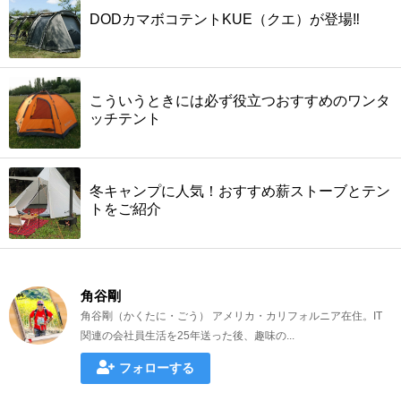
DODカマボコテントKUE（クエ）が登場‼
こういうときには必ず役立つおすすめのワンタ
ッチテント
冬キャンプに人気！おすすめ薪ストーブとテン
トをご紹介
角谷剛
角谷剛（かくたに・ごう） アメリカ・カリフォルニア在住。IT
関連の会社員生活を25年送った後、趣味の...
フォローする