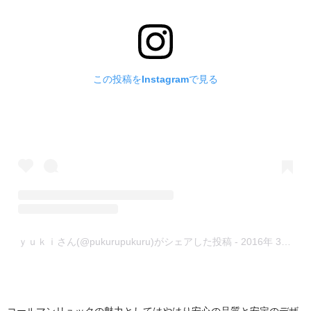
この投稿をInstagramで見る
ｙｕｋｉさん(@pukurupukuru)がシェアした投稿
-
2016年 3月月9日午後6時20分PST
コールマンリュックの魅力としてはやはり安心の品質と安定のデザ