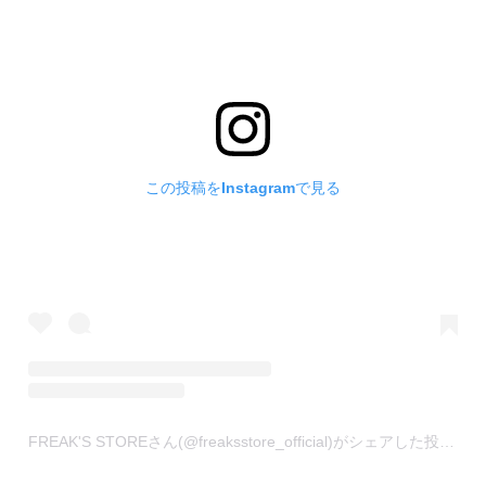
この投稿をInstagramで見る
FREAK'S STOREさん(@freaksstore_official)がシェアした投稿
-
2