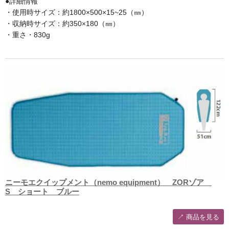
●詳細情報
・使用時サイズ：約1800×500×15~25（㎜）
・収納時サイズ：約350×180（㎜）
・重さ・830g
ニーモエクイップメント（nemo equipment） ZORゾア
S ショート ブルー
↗︎ 商品を見る