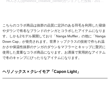
HCCさん(@helinox_creative_center)がシェアした投稿
-
2019年 8月月26日午前3時59分PDT
こちらのコラボ商品は抜群の品質に定評のある羽毛を利用した寝袋
やダウンで有名なブランドのナンガとコラボしたアイテムになりま
す。しかも2モデル展開しており「Nanga Muffler」の他に「Nanga
Down Cap」が発売されます。世界トップクラスの技術で作られ温
かさや保温性抜群のナンガのダウンをマフラーとキャップに贅沢に
使用した貴重なコラボ商品になります。お洒落で実用的なアイテム
で冬のキャンプにぴったりなアイテムになります。
ヘリノックス × クレイモア「Capon Light」