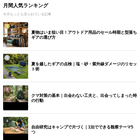
月間人気ランキング
今月もっとも見られている記事
1
夏物はいま狙い目！アウトドア用品のセール時期と型落ち
ギアの選び方
2
夏を越したギアの点検｜塩・砂・紫外線ダメージのリセッ
ト術
3
クマ対策の基本｜出会わない工夫と、出会ってしまった時
の行動
4
自由研究はキャンプで片づく｜1泊でできる観察テーマ5
つ