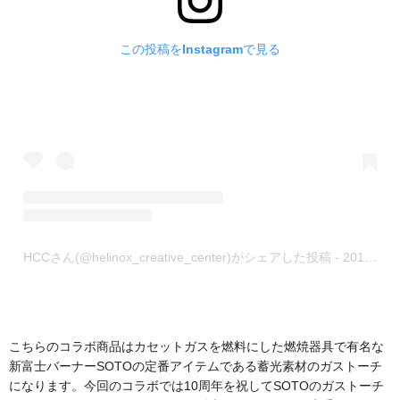
この投稿をInstagramで見る
HCCさん(@helinox_creative_center)がシェアした投稿
-
2019年 8月月28日午前3時52分PDT
こちらのコラボ商品はカセットガスを燃料にした燃焼器具で有名な
新富士バーナーSOTOの定番アイテムである蓄光素材のガストーチ
になります。今回のコラボでは10周年を祝してSOTOのガストーチ