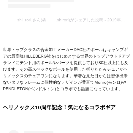
____shi_rori.さん(@____.shirori)がシェアした投稿
-
2019年 8月月26日午後4時07分PDT
世界トップクラスの合金加工メーカーDAC社のポールはキャンプギ
アの最高峰HILLEBERG社をはじめとする世界のトップアウトドアブ
ランドにテント用のポールやパーツを提供しており80社以上にも及
びます。その高スペックなポールを使用した折りたたみチェアがヘ
リノックスのチェアワンになります。華奢な見た目からは想像出来
ないタフなフレームに個性的なデザインが豊富でMonro(モンロ)や
PENDLETON(ペンドルトン)とコラボでも話題になっています。
ヘリノックス10周年記念！気になるコラボギア