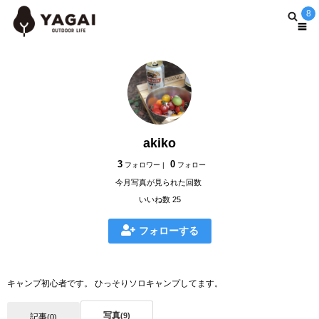
8
akiko
3
0
フォロワー |
フォロー
今月写真が見られた回数
いいね数 25
フォローする
キャンプ初心者です。 ひっそりソロキャンプしてます。
写真
(9)
記事
(0)