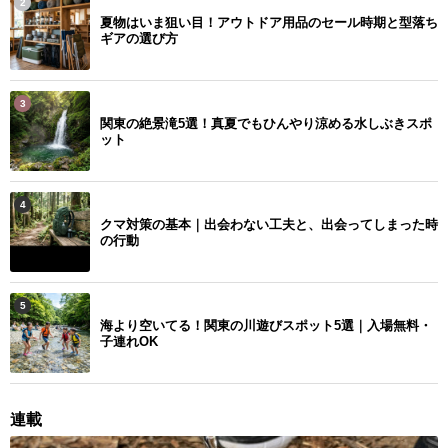
2
夏物はいま狙い目！アウトドア用品のセール時期と型落ち
ギアの選び方
3
関東の絶景滝5選！真夏でもひんやり涼める水しぶきスポ
ット
4
クマ対策の基本｜出会わない工夫と、出会ってしまった時
の行動
5
海より空いてる！関東の川遊びスポット5選｜入場無料・
子連れOK
連載