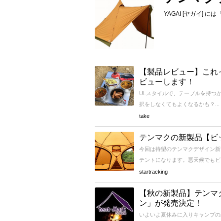
YAGAI [ヤガイ
【製品レビュー】これ
ビューします！
ULスタイルで、テーブルを持つ
択をしなくてもよくなるかも？...
take
テンマクの新製品【ビ
今回は待望のテンマクデザイン新
テントになります。悪天候でもビク
startracking
【秋の新製品】テンマ
ン」が発売決定！
いよいよ夏休みに入りキャンプの