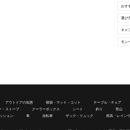
おす
選び
キャ
モン
アウトドアの知恵
寝袋・マット・コット
テーブル・チェア
ー・ストーブ
クーラーボックス
シート
釣り
登山
ッション
車
自転車
ザック・リュック
雨具・レイン