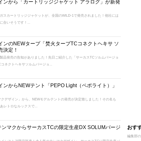
インから「カートリッジジャケット アラログ」が新発
ガスカートリッジジャケットが、全国のWILD-1で発売されました！他社には
合いそうです！...
インのNEWタープ「焚火タープTCコネクトヘキサ ソ
売決定！
製品発売の告知がありました！先日ご紹介した「サーカスTCソルムバージョ
コネクトヘキサソルムバージョ...
からNEWテント「PEPO Light（ペポライト）」
マクデザイン」から、NEWモデルテントの発売が決定致しました！その名も
。あレトロなルックスで...
テンマクからサーカスTCの限定生産DX SOLUMバージ
おす
編集部の