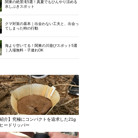
関東の絶景滝5選！真夏でもひんやり涼める
水しぶきスポット
クマ対策の基本｜出会わない工夫と、出会っ
てしまった時の行動
海より空いてる！関東の川遊びスポット5選
｜入場無料・子連れOK
紹介】究極にコンパクトを追求した21g
ヒードリッパー