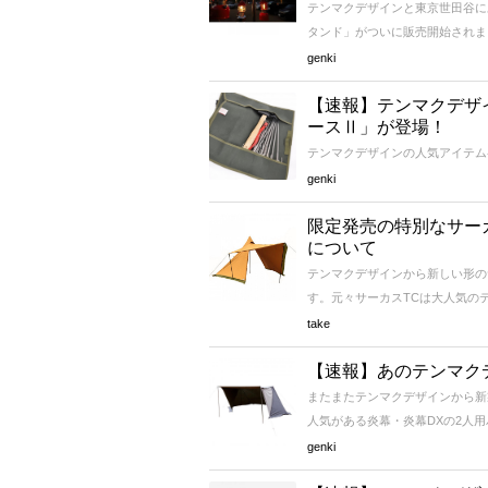
テンマクデザインと東京世田谷に
タンド」がついに販売開始されまし
genki
【速報】テンマクデザ
ースⅡ」が登場！
テンマクデザインの人気アイテムペ
genki
限定発売の特別なサーカ
について
テンマクデザインから新しい形のサ
す。元々サーカスTCは大人気のテ
take
【速報】あのテンマク
またまたテンマクデザインから新
人気がある炎幕・炎幕DXの2人用
genki