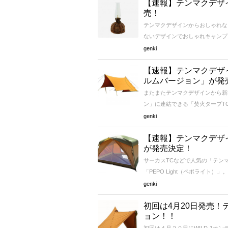
【速報】テンマクデザ
売！
テンマクデザインからおしゃれな
ないデザインでおしゃれキャンプに
genki
【速報】テンマクデザ
ルムバージョン」が発
またまたテンマクデザインから新
ン」に連結できる「焚火タープTC
genki
【速報】テンマクデザイン
が発売決定！
サーカスTCなどで人気の「テン
「PEPO Light（ペポライト）」
genki
初回は4月20日発売！
ョン！！