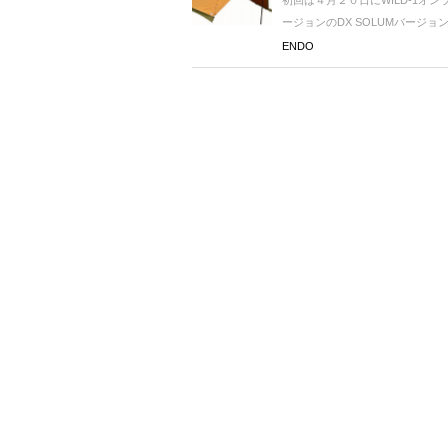
初回は４月２０日にWILD-1オ
ージョンのDX SOLUMバージョン
ENDO