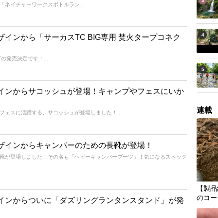
3
ネイチャーワークスボトルラン...
4
インから「サーカスTC BIG専用 焚火タープコネク
の発売決定です！...
5
インからサコッシュが登場！キャンプやフェスにいか
連載
フェスに活躍する、サコッシュが登場しました！...
ザインからキャンパーのための長靴が登場！
靴が登場しました！その名も「ヘビーキャンパーブーツ」！気になるスペック
【製品
のコー
インからついに「ダズリングランタンスタンド」が発