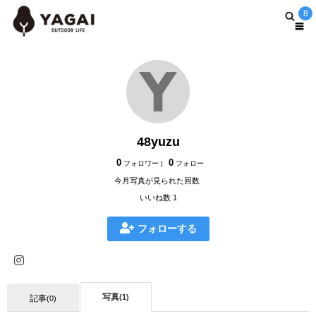
8
48yuzu
0
0
フォロワー |
フォロー
今月写真が見られた回数
いいね数 1
フォローする
写真
(1)
記事
(0)