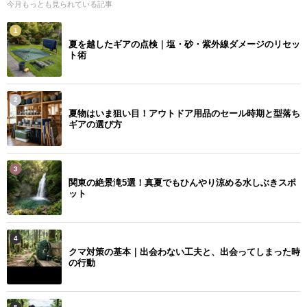
今月もっとも見られている記事
1
夏を越したギアの点検｜塩・砂・紫外線ダメージのリセッ
ト術
2
夏物はいま狙い目！アウトドア用品のセール時期と型落ち
ギアの選び方
3
関東の絶景滝5選！真夏でもひんやり涼める水しぶきスポ
ット
4
クマ対策の基本｜出会わない工夫と、出会ってしまった時
の行動