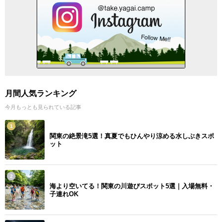
月間人気ランキング
今月もっとも見られている記事
1
関東の絶景滝5選！真夏でもひんやり涼める水しぶきスポ
ット
2
海より空いてる！関東の川遊びスポット5選｜入場無料・
子連れOK