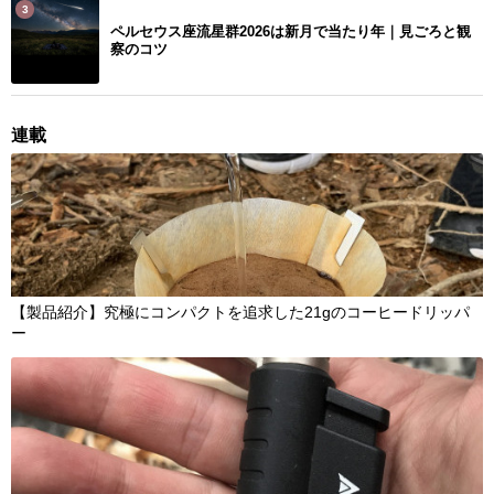
3
ペルセウス座流星群2026は新月で当たり年｜見ごろと観
察のコツ
連載
【製品紹介】究極にコンパクトを追求した21gのコーヒードリッパ
ー