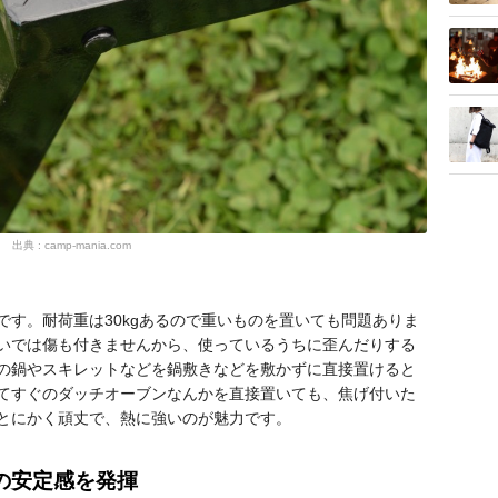
出典 : camp-mania.com
す。耐荷重は30kgあるので重いものを置いても問題ありま
いでは傷も付きませんから、使っているうちに歪んだりする
の鍋やスキレットなどを鍋敷きなどを敷かずに直接置けると
てすぐのダッチオーブンなんかを直接置いても、焦げ付いた
とにかく頑丈で、熱に強いのが魅力です。
の安定感を発揮