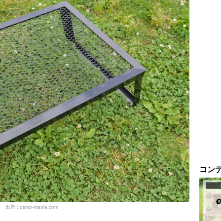
コン
出典 : camp-mania.com