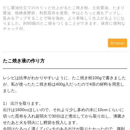
だし醤油仕立てのカリッと仕上がるたこ焼き粉。土佐醤油、たまり
醤油、枕崎産鰹節、利尻昆布を使用。中はとろっと感をアップし、
旨みをアップすることで味を強め、より美味しく仕上がるようにな
りました。約80個のたこ焼をつくることができます。保存に便利な
チャック付。
Amazon
たこ焼き液の作り方
レシピは比率がわかりやすいように、たこ焼き粉100gで書きました
が、私が使ったたこ焼き粉は400g入だったので4倍の材料を用意し
ました。
1） 出汁を取ります。
出汁は1600ccほしいので、それより少し多めの水に10cmくらいに
切った昆布を入れ超弱火で30分ほど煮出してから取り出し、沸騰さ
せたあと火を弱火にし鰹節を投入します。
今回はなるべく濃くてパンチのある出汁が取りたかったので、厚削