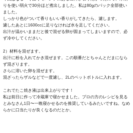
りを使い弱火で30分ほど煮出しました。私は80gのパック全部使い
ました。
しっかり色がついて香りもいい香りがしてきたら、濾します。
濾したあとに1600ccに足りなければ水を足してください。
出汁が温かいままだと後で混ぜる卵が固まってしまいますので、必
ず冷やしてください。
2）材料を混ぜます。
出汁に粉を入れてかき混ぜます。この順番だとちゃんとだまになら
ず混ざります。
さらに溶いた卵を混ぜます。
混ざったらザルなどで一度濾し、2Lのペットボトルに入れます。
これでたこ焼き液は出来上がりです！
私は前日に作って冷蔵庫で寝かせました。プロの方のレシピを見る
とみなさん1日〜一晩寝かせるのを推奨しているみたいですね。なめ
らかに口当たりが良くなるのだとか。