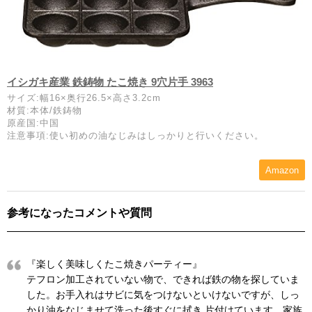
イシガキ産業 鉄鋳物 たこ焼き 9穴片手 3963
サイズ:幅16×奥行26.5×高さ3.2cm
材質:本体/鉄鋳物
原産国:中国
注意事項:使い初めの油なじみはしっかりと行いください。
Amazon
参考になったコメントや質問
『楽しく美味しくたこ焼きパーティー』
テフロン加工されていない物で、できれば鉄の物を探していま
した。お手入れはサビに気をつけないといけないですが、しっ
かり油をなじませて洗った後すぐに拭き 片付けています。家族