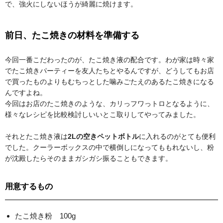
で、強火にしないほうが綺麗に焼けます。
前日、たこ焼きの材料を準備する
今回一番こだわったのが、たこ焼き液の配合です。わが家は時々家
でたこ焼きパーティーを友人たちとやるんですが、どうしてもお店
で買ったものよりもむちっとした噛みごたえのあるたこ焼きになる
んですよね。
今回はお店のたこ焼きのような、カリっフワっトロとなるように、
様々なレシピを比較検討しいいとこ取りしてやってみました。
それとたこ焼き液は
2Lの空きペットボトル
に入れるのがとても便利
でした。クーラーボックスの中で横倒しになってももれないし、粉
が沈殿したらそのままガシガシ振ることもできます。
用意するもの
たこ焼き粉 100g