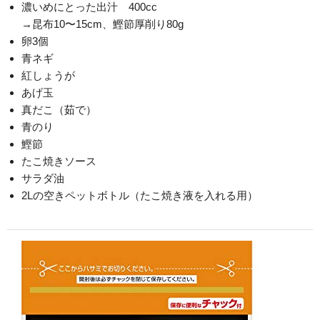
濃いめにとった出汁 400cc
→昆布10〜15cm、鰹節厚削り80g
卵3個
青ネギ
紅しょうが
あげ玉
真だこ（茹で）
青のり
鰹節
たこ焼きソース
サラダ油
2Lの空きペットボトル（たこ焼き液を入れる用）