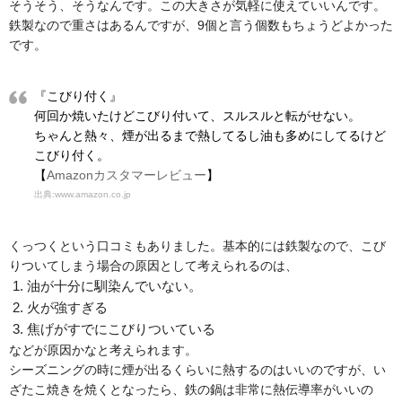
そうそう、そうなんです。この大きさが気軽に使えていいんです。
鉄製なので重さはあるんですが、9個と言う個数もちょうどよかった
です。
『こびり付く』
何回か焼いたけどこびり付いて、スルスルと転がせない。
ちゃんと熱々、煙が出るまで熱してるし油も多めにしてるけど
こびり付く。
【
Amazonカスタマーレビュー
】
出典:www.amazon.co.jp
くっつくという口コミもありました。基本的には鉄製なので、こび
りついてしまう場合の原因として考えられるのは、
油が十分に馴染んでいない。
火が強すぎる
焦げがすでにこびりついている
などが原因かなと考えられます。
シーズニングの時に煙が出るくらいに熱するのはいいのですが、い
ざたこ焼きを焼くとなったら、鉄の鍋は非常に熱伝導率がいいの