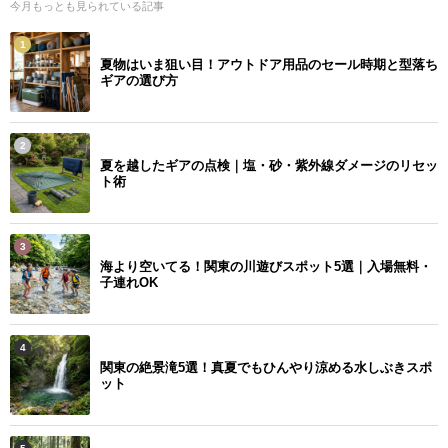
今月もっとも見られている記事
1
夏物はいま狙い目！アウトドア用品のセール時期と型落ち
ギアの選び方
2
夏を越したギアの点検｜塩・砂・紫外線ダメージのリセッ
ト術
3
海より空いてる！関東の川遊びスポット5選｜入場無料・
子連れOK
4
関東の絶景滝5選！真夏でもひんやり涼める水しぶきスポ
ット