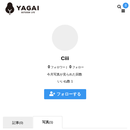
8
Ciii
0
0
フォロワー |
フォロー
今月写真が見られた回数
いいね数 1
フォローする
写真
(1)
記事
(0)