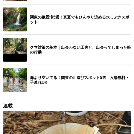
3
関東の絶景滝5選！真夏でもひんやり涼める水しぶきスポ
ット
4
クマ対策の基本｜出会わない工夫と、出会ってしまった時
の行動
5
海より空いてる！関東の川遊びスポット5選｜入場無料・
子連れOK
連載