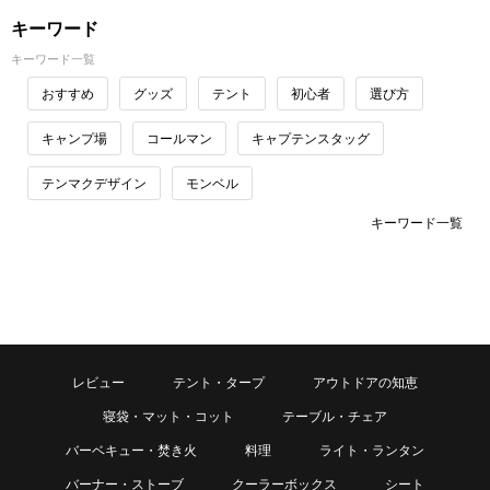
キーワード
キーワード一覧
おすすめ
グッズ
テント
初心者
選び方
キャンプ場
コールマン
キャプテンスタッグ
テンマクデザイン
モンベル
キーワード一覧
レビュー
テント・タープ
アウトドアの知恵
寝袋・マット・コット
テーブル・チェア
バーベキュー・焚き火
料理
ライト・ランタン
バーナー・ストーブ
クーラーボックス
シート