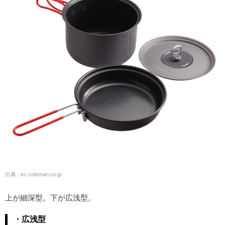
出典 : ec.coleman.co.jp
上が細深型。下が広浅型。
・広浅型