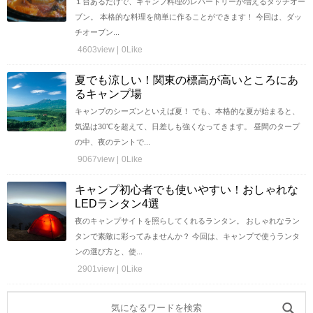
１台あるだけで、キャンプ料理のレパートリーが増えるダッチオー
ブン。 本格的な料理を簡単に作ることができます！ 今回は、ダッ
チオーブン...
4603view |
0Like
夏でも涼しい！関東の標高が高いところにあ
るキャンプ場
キャンプのシーズンといえば夏！ でも、本格的な夏が始まると、
気温は30℃を超えて、日差しも強くなってきます。 昼間のタープ
の中、夜のテントで...
9067view |
0Like
キャンプ初心者でも使いやすい！おしゃれな
LEDランタン4選
夜のキャンプサイトを照らしてくれるランタン。 おしゃれなラン
タンで素敵に彩ってみませんか？ 今回は、キャンプで使うランタ
ンの選び方と、使...
2901view |
0Like