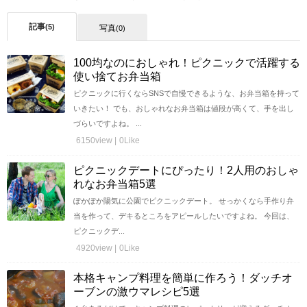
記事
(5)
写真
(0)
100均なのにおしゃれ！ピクニックで活躍する
使い捨てお弁当箱
ピクニックに行くならSNSで自慢できるような、お弁当箱を持って
いきたい！ でも、おしゃれなお弁当箱は値段が高くて、手を出し
づらいですよね。 ...
6150view |
0Like
ピクニックデートにぴったり！2人用のおしゃ
れなお弁当箱5選
ぽかぽか陽気に公園でピクニックデート。 せっかくなら手作り弁
当を作って、デキるところをアピールしたいですよね。 今回は、
ピクニックデ...
4920view |
0Like
本格キャンプ料理を簡単に作ろう！ダッチオ
ーブンの激ウマレシピ5選