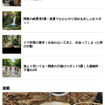
3
関東の絶景滝5選！真夏でもひんやり涼める水しぶきスポ
ット
4
クマ対策の基本｜出会わない工夫と、出会ってしまった時
の行動
5
海より空いてる！関東の川遊びスポット5選｜入場無料・
子連れOK
連載