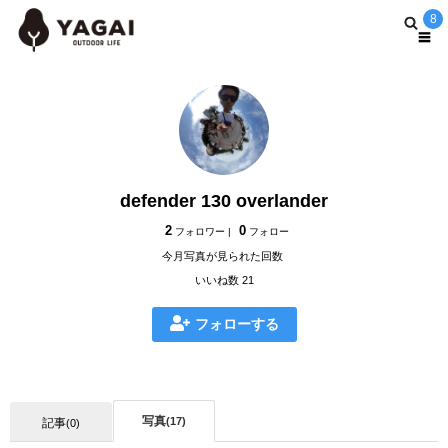
8
defender 130 overlander
2
0
フォロワー |
フォロー
今月写真が見られた回数
いいね数 21
フォローする
写真
(17)
記事
(0)