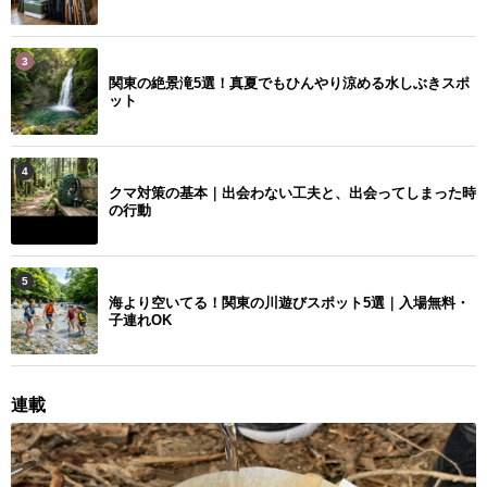
3
関東の絶景滝5選！真夏でもひんやり涼める水しぶきスポ
ット
4
クマ対策の基本｜出会わない工夫と、出会ってしまった時
の行動
5
海より空いてる！関東の川遊びスポット5選｜入場無料・
子連れOK
連載