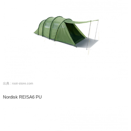
出典 : root-store.com
Nordisk REISA6 PU