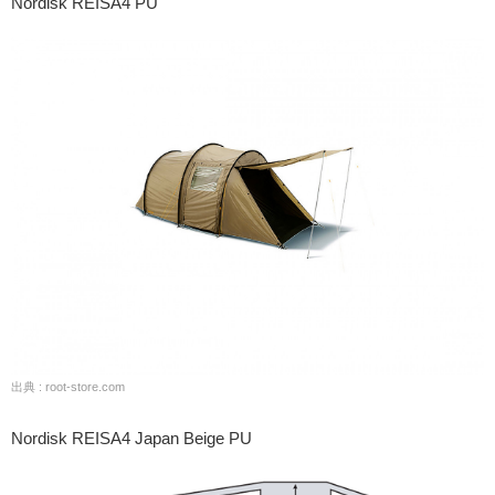
Nordisk REISA4 PU
出典 : root-store.com
Nordisk REISA4 Japan Beige PU