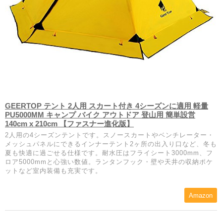
GEERTOP テント 2人用 スカート付き 4シーズンに適用 軽量
PU5000MM キャンプ バイク アウトドア 登山用 簡単設営
140cm x 210cm 【ファスナー進化版】
2人用の4シーズンテントです。スノースカートやベンチレーター・
メッシュパネルにできるインナーテント2ヶ所の出入り口など、冬も
夏も快適に過ごせる仕様です。耐水圧はフライシート3000mm、フ
ロア5000mmと心強い数値。ランタンフック・壁や天井の収納ポケ
ットなど室内装備も充実です。
Amazon