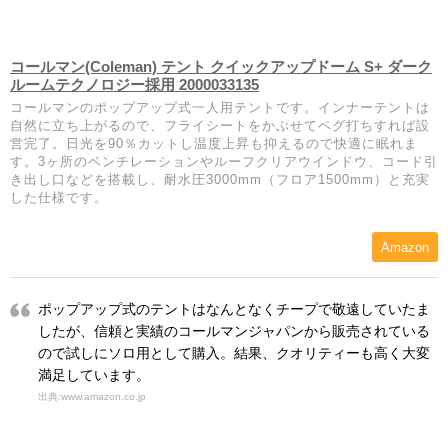
コールマン(Coleman) テント クイックアップドーム S+ ダーク
ルームテクノロジー採用 2000033135
コールマンのポップアップ式一人用テントです。インナーテントは
自然に立ち上がるので、フライシートをかぶせてペグ打ちすれば設
営完了。日光を90％カットし温度上昇も抑えるので快適に眠れま
す。3ヶ所のベンチレーションやルーフクリアウインドウ、コード引
き出し口などを搭載し、耐水圧3000mm（フロア1500mm）と充実
した仕様です。
Amazon
ポップアップ式のテントはなんとなくチープで敬遠していたま
したが、信頼と実績のコールマンジャパンから販売されている
ので試しにソロ用として購入。結果、クオリティーも高く大変
満足しています。
出典:www.amazon.co.jp