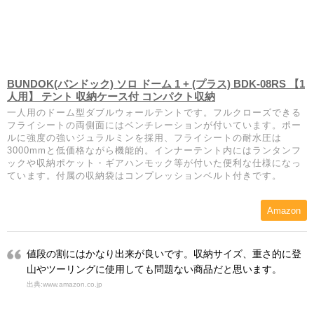
BUNDOK(バンドック) ソロ ドーム 1 + (プラス) BDK-08RS 【1
人用】 テント 収納ケース付 コンパクト収納
一人用のドーム型ダブルウォールテントです。フルクローズできる
フライシートの両側面にはベンチレーションが付いています。ポー
ルに強度の強いジュラルミンを採用、フライシートの耐水圧は
3000mmと低価格ながら機能的。インナーテント内にはランタンフ
ックや収納ポケット・ギアハンモック等が付いた便利な仕様になっ
ています。付属の収納袋はコンプレッションベルト付きです。
Amazon
値段の割にはかなり出来が良いです。収納サイズ、重さ的に登
山やツーリングに使用しても問題ない商品だと思います。
出典:www.amazon.co.jp