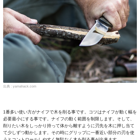
出典 : yamahack.com
1番多い使い方がナイフで木を削る事です。コツはナイフが動く幅を
必要最小にする事です。ナイフの動く範囲を制限します。そして、
削りたい木をしっかり持って体から離すように刃先を木に押し当て
て少しずつ動かします。その時にグリップに一番近い部分の刃を使
うとコントロールしやすく無駄なく木を削る事が出来ます。