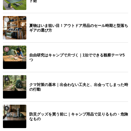
ト術
2
夏物はいま狙い目！アウトドア用品のセール時期と型落ち
ギアの選び方
3
自由研究はキャンプで片づく｜1泊でできる観察テーマ5
つ
4
クマ対策の基本｜出会わない工夫と、出会ってしまった時
の行動
5
防災グッズを買う前に｜キャンプ用品で足りるもの・危険
なもの