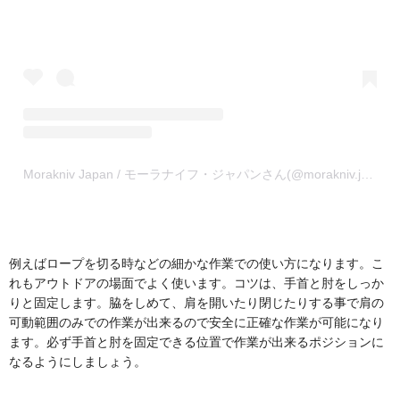
Morakniv Japan / モーラナイフ・ジャパンさん(@morakniv.jp)がシェアした投稿
例えばロープを切る時などの細かな作業での使い方になります。こ
れもアウトドアの場面でよく使います。コツは、手首と肘をしっか
りと固定します。脇をしめて、肩を開いたり閉じたりする事で肩の
可動範囲のみでの作業が出来るので安全に正確な作業が可能になり
ます。必ず手首と肘を固定できる位置で作業が出来るポジションに
なるようにしましょう。