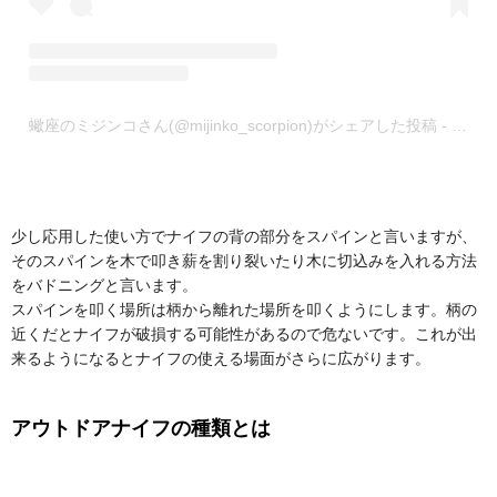
蠍座のミジンコさん(@mijinko_scorpion)がシェアした投稿
-
2019
少し応用した使い方でナイフの背の部分をスパインと言いますが、
そのスパインを木で叩き薪を割り裂いたり木に切込みを入れる方法
をバドニングと言います。
スパインを叩く場所は柄から離れた場所を叩くようにします。柄の
近くだとナイフが破損する可能性があるので危ないです。これが出
来るようになるとナイフの使える場面がさらに広がります。
アウトドアナイフの種類とは